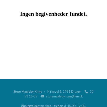
Store Magleby Kirke
· Kirkevej 6, 2791 Dragør
32

53 16 05
storemagleby.sogn@km.dk

Åbningstider
: mandag - fredag kl. 10.00-12.00.