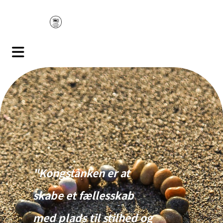
"Kongstanken er at
skabe et fællesskab
med plads til stilhed og