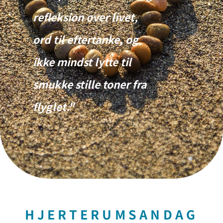
refleksion over livet,
ord til eftertanke, og
ikke mindst lytte til
smukke stille toner fra
flyglet."
HJERTERUMSANDAG