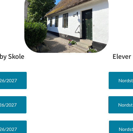
by Skole
Elever
026/2027
Nordst
026/2027
Nordst
026/2027
Nordst