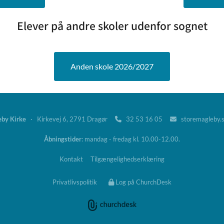
Elever på andre skoler udenfor sognet
Anden skole 2026/2027
eby Kirke
· Kirkevej 6, 2791 Dragør
32 53 16 05
storemagleby.


Åbningstider
: mandag - fredag kl. 10.00-12.00.
Kontakt
Tilgængelighedserklæring
Privatlivspolitik
Log på ChurchDesk