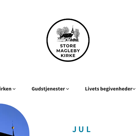
kirken
Gudstjenester
Livets begivenheder
JUL