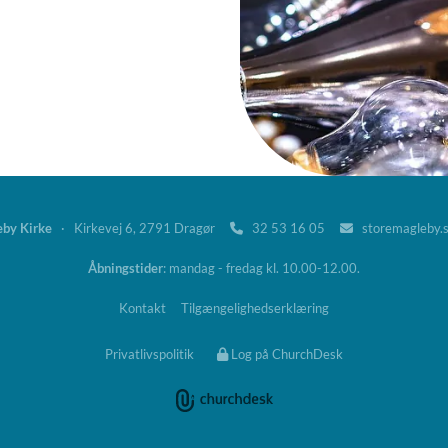
eby Kirke
· Kirkevej 6, 2791 Dragør
32 53 16 05
storemagleby.


Åbningstider
: mandag - fredag kl. 10.00-12.00.
Kontakt
Tilgængelighedserklæring
Privatlivspolitik
Log på ChurchDesk