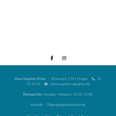
Follow us
Store Magleby Kirke
· Kirkevej 6, 2791 Dragør
32

53 16 05
storemagleby.sogn@km.dk

Åbningstider
: mandag - fredag kl. 10.00-12.00.
Kontakt
Tilgængelighedserklæring