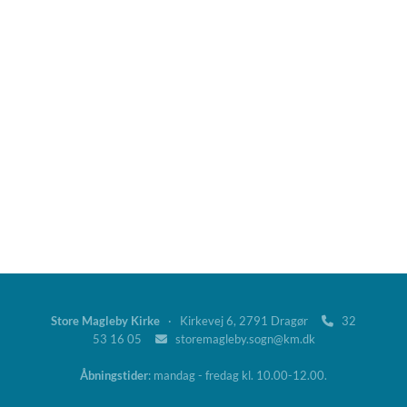
Store Magleby Kirke
· Kirkevej 6, 2791 Dragør
32

53 16 05
storemagleby.sogn@km.dk

Åbningstider
: mandag - fredag kl. 10.00-12.00.