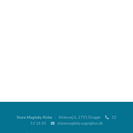
Store Magleby Kirke
· Kirkevej 6, 2791 Dragør
32

53 16 05
storemagleby.sogn@km.dk
