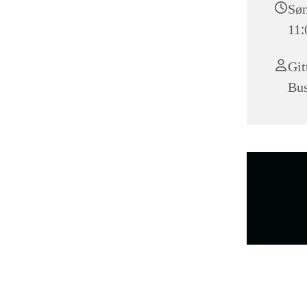
Søn
11:
Git
Bus