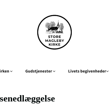
kirken
Gudstjenester
Livets begivenheder
senedlæggelse