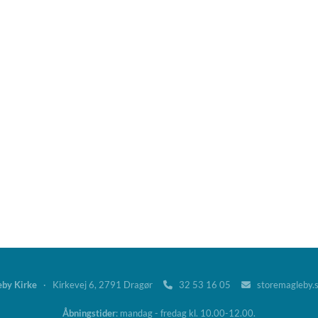
eby Kirke
· Kirkevej 6, 2791 Dragør
32 53 16 05
storemagleby.


Åbningstider
: mandag - fredag kl. 10.00-12.00.