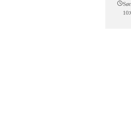
Søn
10: