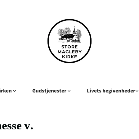
kirken
Gudstjenester
Livets begivenheder
esse v.