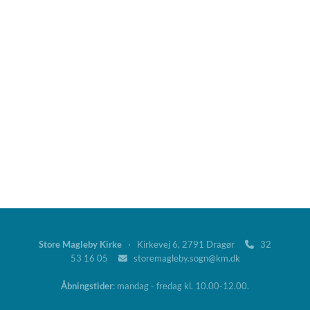
Store Magleby Kirke
· Kirkevej 6, 2791 Dragør
32

53 16 05
storemagleby.sogn@km.dk

Åbningstider
: mandag - fredag kl. 10.00-12.00.