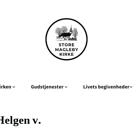
kirken
Gudstjenester
Livets begivenheder
Helgen v.