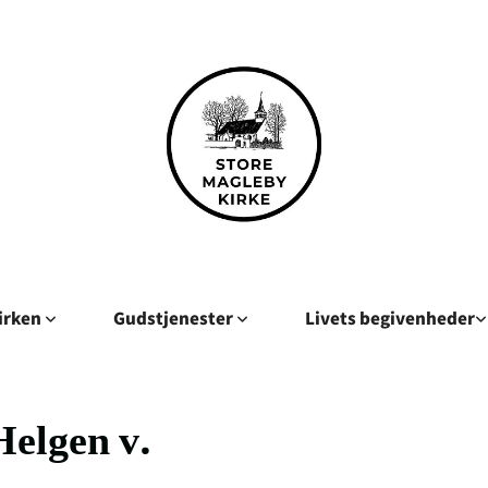
kirken
Gudstjenester
Livets begivenheder
Helgen v.