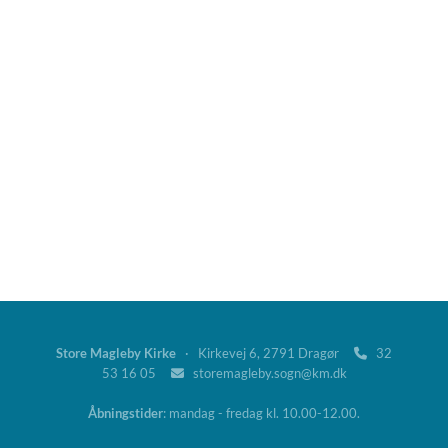
Store Magleby Kirke
· Kirkevej 6, 2791 Dragør
32

53 16 05
storemagleby.sogn@km.dk

Åbningstider
: mandag - fredag kl. 10.00-12.00.